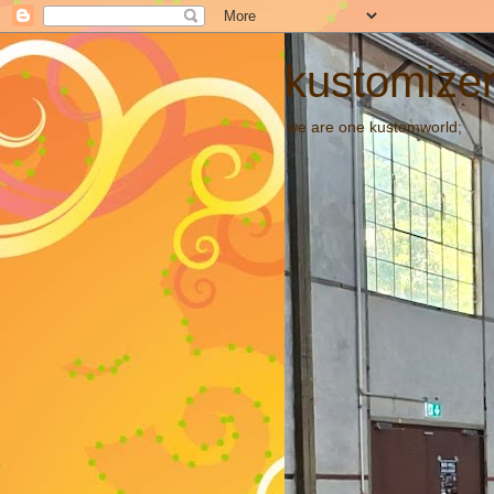
kustomizer
we are one kustomworld;