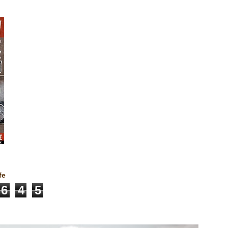
fe
6
4
5