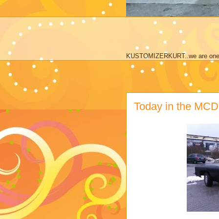
KUSTOMIZERKURT..we are one 
Today in the MCD p